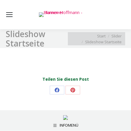
Sea
Slideshow
Sie befinden sich hier:
Start
Slider
Startseite
Slideshow Startseite
Teilen Sie diesen Post
Share
Share
on
on
Facebook
Pinterest
INFOMENÜ