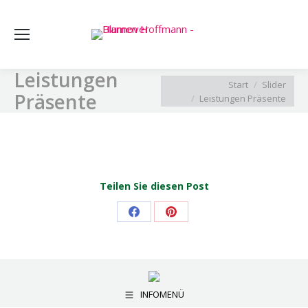
Sea
Leistungen
Sie befinden sich hier:
Start
Slider
Präsente
Leistungen Präsente
Teilen Sie diesen Post
Share
Share
on
on
Facebook
Pinterest
INFOMENÜ