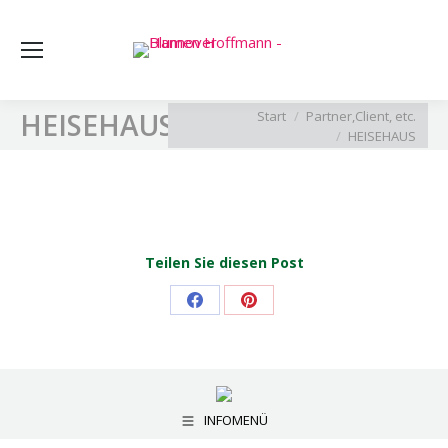
Sea
Sie befinden sich hier:
HEISEHAUS
Start
Partner,Client, etc.
HEISEHAUS
Teilen Sie diesen Post
Share
Share
on
on
Facebook
Pinterest
INFOMENÜ